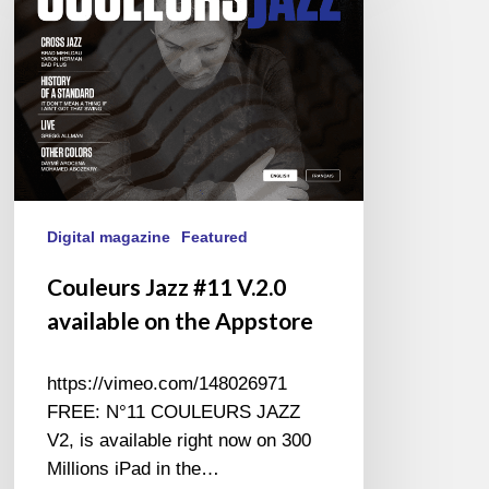
#11
V.2.0
available
on
the
Appstore
Digital magazine
Featured
Couleurs Jazz #11 V.2.0
available on the Appstore
https://vimeo.com/148026971
FREE: N°11 COULEURS JAZZ
V2, is available right now on 300
Millions iPad in the…