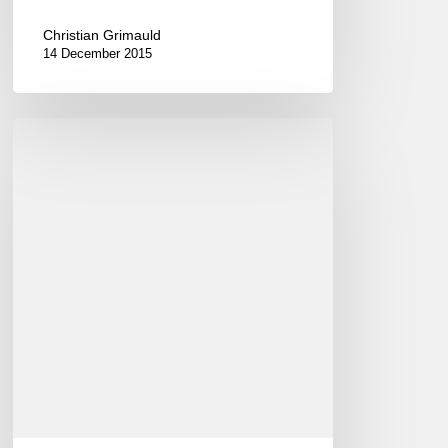
Christian Grimauld
14 December 2015
Rémi
Bolduc
Jazz
Ensemble
–
Hommage
à
Dave
Brubeck
(FR/EN)