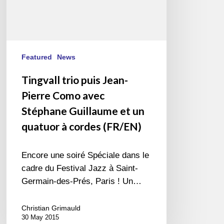
et
un
quatuor
à
cordes
Featured
News
(FR/EN)
Tingvall trio puis Jean-
Pierre Como avec
Stéphane Guillaume et un
quatuor à cordes (FR/EN)
Encore une soiré Spéciale dans le
cadre du Festival Jazz à Saint-
Germain-des-Prés, Paris ! Un…
Christian Grimauld
30 May 2015