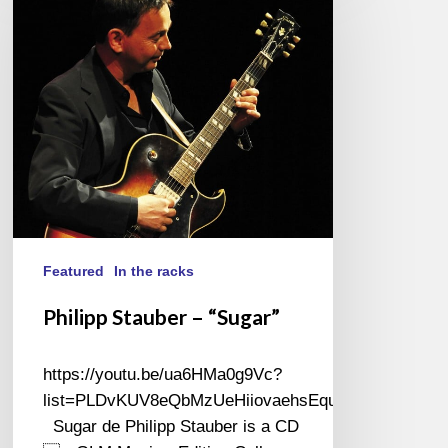
–
“Sugar”
Featured
In the racks
Philipp Stauber – “Sugar”
https://youtu.be/ua6HMa0g9Vc?
list=PLDvKUV8eQbMzUeHiiovaehsEquG1eYa43
Sugar de Philipp Stauber is a CD