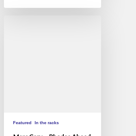
Marc
Cary
–
Rhodes
Ahead
Vol2
–
au
New
Morning
(FR/EN)
Featured
In the racks