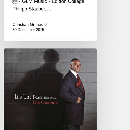
 - GLM Music - Edition Collage
Philipp Stauber,…
Christian Grimauld
30 December 2015
An
Ode
of
Admiration
to
Ola
Onabulé