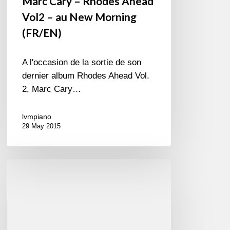
Marc Cary – Rhodes Ahead
Vol2 – au New Morning
(FR/EN)
A l'occasion de la sortie de son
dernier album Rhodes Ahead Vol.
2, Marc Cary…
lvmpiano
29 May 2015
Aldo
Romano
Trio
in
Festival