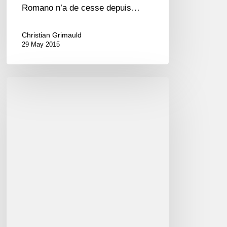
Romano n’a de cesse depuis…
Christian Grimauld
29 May 2015
Emil
Afrasiyab
Quartet
–
Jazz
Mugham
!
(EN/FR)