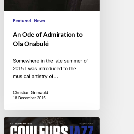
Featured
News
An Ode of Admiration to
Ola Onabulé
Somewhere in the late summer of
2015 I was introduced to the
musical artistry of…
Christian Grimauld
18 December 2015
Couleurs
Jazz