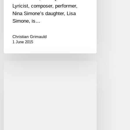
Lyricist, composer, performer,
Nina Simone’s daughter, Lisa
Simone, is…
Christian Grimauld
1 June 2015
Tingvall
trio
puis
Jean-
Pierre
Como
avec
Stéphane
Guillaume