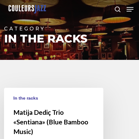
Skip
Men
to
search
Close
main
Menu
content
CATEGORY
IN THE RACKS
Matija
In the racks
Dediç
Trio
Matija Dediç Trio
«Sentiana»
«Sentiana» (Blue Bamboo
(Blue
Music)
Bamboo