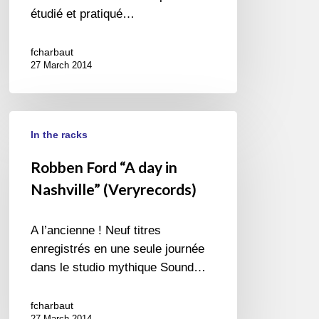
étudié et pratiqué…
fcharbaut
27 March 2014
Robben
In the racks
Ford
“A
Robben Ford “A day in
day
Nashville” (Veryrecords)
in
Nashville”
(Veryrecords)
A l’ancienne ! Neuf titres
enregistrés en une seule journée
dans le studio mythique Sound…
fcharbaut
27 March 2014