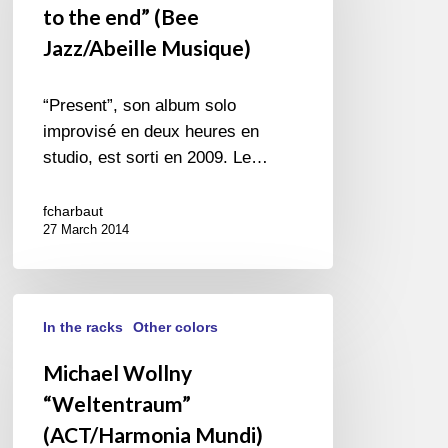
to the end” (Bee
the
Jazz/Abeille Musique)
end”
(Bee
Jazz/Abeille
“Present”, son album solo
Musique)
improvisé en deux heures en
studio, est sorti en 2009. Le…
fcharbaut
27 March 2014
Michael
In the racks
Other colors
Wollny
“Weltentraum”
Michael Wollny
(ACT/Harmonia
“Weltentraum”
Mundi)
(ACT/Harmonia Mundi)