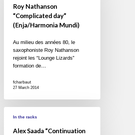
“Complicated
Roy Nathanson
day”
“Complicated day”
(Enja/Harmonia
(Enja/Harmonia Mundi)
Mundi)
Au milieu des années 80, le
saxophoniste Roy Nathanson
rejoint les “Lounge Lizards”
formation de…
fcharbaut
27 March 2014
Alex
In the racks
Saada
“Continuation
Alex Saada “Continuation
to