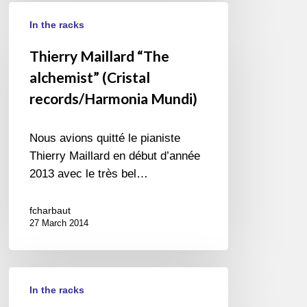
Thierry
In the racks
Maillard
“The
Thierry Maillard “The
alchemist”
alchemist” (Cristal
(Cristal
records/Harmonia Mundi)
records/Harmonia
Mundi)
Nous avions quitté le pianiste
Thierry Maillard en début d’année
2013 avec le très bel…
fcharbaut
27 March 2014
Roy
In the racks
Nathanson