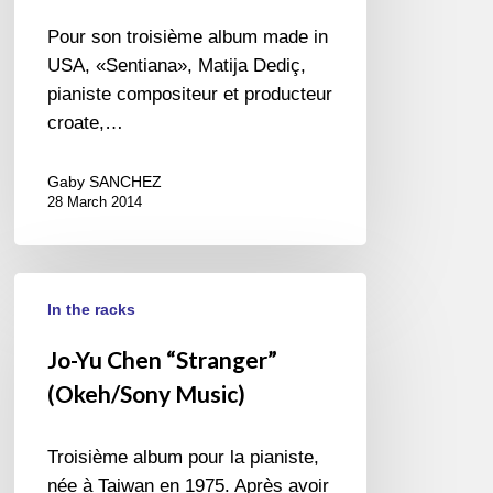
Music)
Pour son troisième album made in
USA, «Sentiana», Matija Dediç,
pianiste compositeur et producteur
croate,…
Gaby SANCHEZ
28 March 2014
Jo-
In the racks
Yu
Chen
Jo-Yu Chen “Stranger”
“Stranger”
(Okeh/Sony Music)
(Okeh/Sony
Music)
Troisième album pour la pianiste,
née à Taiwan en 1975. Après avoir