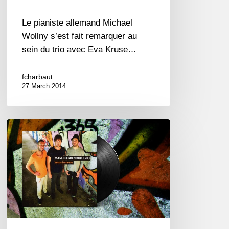
Le pianiste allemand Michael
Wollny s’est fait remarquer au
sein du trio avec Eva Kruse…
fcharbaut
27 March 2014
Marc
Perrenoud
Trio
“Vestry
lamento”
(Challenge
records)