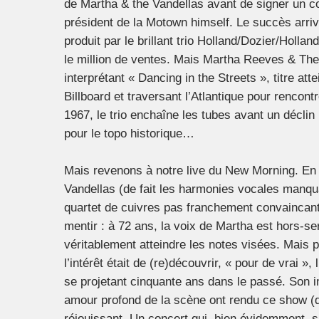
de Martha & the Vandellas avant de signer un 
président de la Motown
himself
. Le succès arr
produit par le brillant trio Holland/Dozier/Holla
le million de ventes. Mais Martha Reeves & The 
interprétant « Dancing in the Streets », titre at
Billboard
et traversant l’Atlantique pour renco
1967, le trio enchaîne les tubes avant un déclin
pour le topo historique…
Mais revenons à notre live du New Morning. En 
Vandellas (de fait les harmonies vocales manqua
quartet de cuivres pas franchement convaincant
mentir : à 72 ans, la voix de Martha est hors-s
véritablement atteindre les notes visées. Mais p
l’intérêt était de (re)découvrir, « pour de vrai »
se projetant cinquante ans dans le passé. Son 
amour profond de la scène ont rendu ce show (
réjouissant. Un concert qui, bien évidemment, s’e