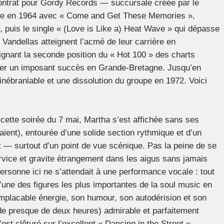
contrat pour Gordy Records — succursale créée par le
ive en 1964 avec « Come and Get These Memories »,
nd, puis le single « (Love is Like a) Heat Wave » qui dépasse
Vandellas atteignent l’acmé de leur carrière en
teignant la seconde position du « Hot 100 » des charts
ntrer un imposant succès en Grande-Bretagne. Jusqu’en
 inébranlable et une dissolution du groupe en 1972. Voici
cette soirée du 7 mai, Martha s’est affichée sans ses
ient), entourée d’une solide section rythmique et d’un
 — surtout d’un point de vue scénique. Pas la peine de se
ervice et gravite étrangement dans les aigus sans jamais
ersonne ici ne s’attendait à une performance vocale : tout
, l’une des figures les plus importantes de la soul music en
implacable énergie, son humour, son autodérision et son
de presque de deux heures) admirable et parfaitement
st clôturé sur l’excellent « Dancing in the Street ».