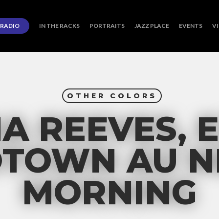
RADIO
IN THE RACKS
PORTRAITS
JAZZ PLACE
EVENTS
V
OTHER COLORS
A REEVES, E
TOWN AU 
MORNING