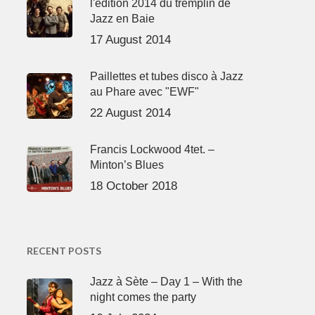
l'édition 2014 du tremplin de
Jazz en Baie
17 August 2014
Paillettes et tubes disco à Jazz
au Phare avec "EWF"
22 August 2014
Francis Lockwood 4tet. –
Minton’s Blues
18 October 2018
RECENT POSTS
Jazz à Sète – Day 1 – With the
night comes the party