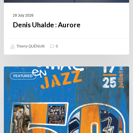
29 July 2026
Denis Uhalde : Aurore
Thierry QUÉNUM
0
Souillac
FEATURED
en
Jazz
2026
–
Three
days
of
jazz