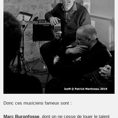
Donc ces musiciens fameux sont :
Marc Buronfosse
, dont on ne cesse de louer le talent