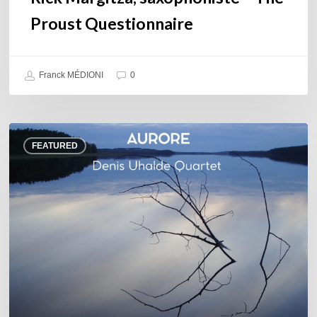
Proust Questionnaire
Franck MÉDIONI
0
Denis
FEATURED
Uhalde :
Aurore