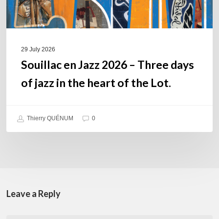
in
the
heart
of
29 July 2026
the
Souillac en Jazz 2026 – Three days
Lot.
of jazz in the heart of the Lot.
Thierry QUÉNUM
0
Leave a Reply