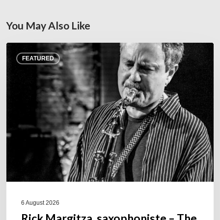
You May Also Like
Rick
FEATURED
Margitza,
saxophoniste
–
The
Proust
Questionnaire
6 August 2026
Rick Margitza, saxophoniste – The