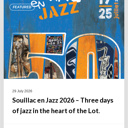
Souillac
FEATURED
en
Jazz
2026
–
Three
days
of
jazz
in
the
heart
of
29 July 2026
the
Souillac en Jazz 2026 – Three days
Lot.
of jazz in the heart of the Lot.