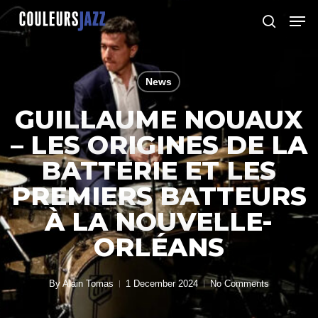
Skip
Men
to
search
Close
main
Menu
content
News
GUILLAUME NOUAUX
– LES ORIGINES DE LA
BATTERIE ET LES
PREMIERS BATTEURS
À LA NOUVELLE-
ORLÉANS
By
Alain Tomas
1 December 2024
No Comments