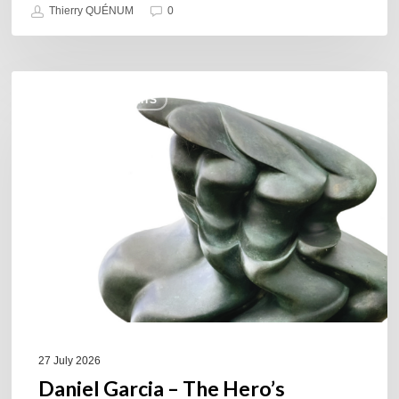
Thierry QUÉNUM
0
Daniel
COULEURS JAZZ HITS
Garcia
–
The
Hero’s
Journey
27 July 2026
Daniel Garcia – The Hero’s