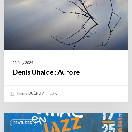
29 July 2026
Denis Uhalde : Aurore
Thierry QUÉNUM
0
Souillac
FEATURED
en