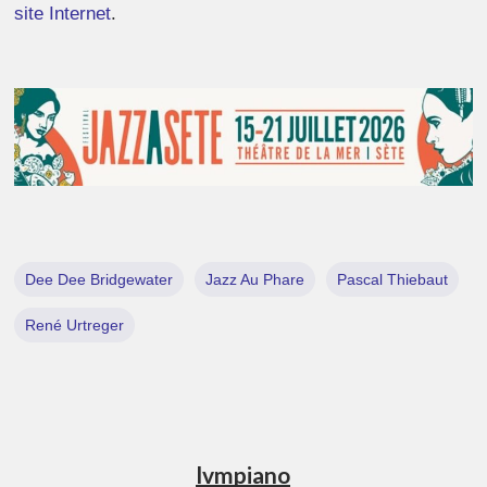
site Internet
.
Dee Dee Bridgewater
Jazz Au Phare
Pascal Thiebaut
René Urtreger
lvmpiano