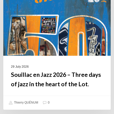
Jazz
2026
–
Three
days
of
jazz
in
the
heart
of
29 July 2026
the
Souillac en Jazz 2026 – Three days
Lot.
of jazz in the heart of the Lot.
Thierry QUÉNUM
0