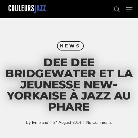
Skip
Men
to
search
Close
main
Menu
content
NEWS
DEE DEE
BRIDGEWATER ET LA
JEUNESSE NEW-
YORKAISE À JAZZ AU
PHARE
By
lvmpiano
24 August 2014
No Comments