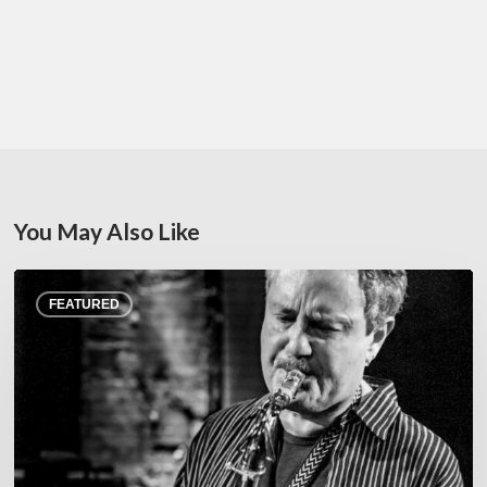
You May Also Like
Rick
FEATURED
Margitza,
saxophoniste
–
The
Proust
Questionnaire