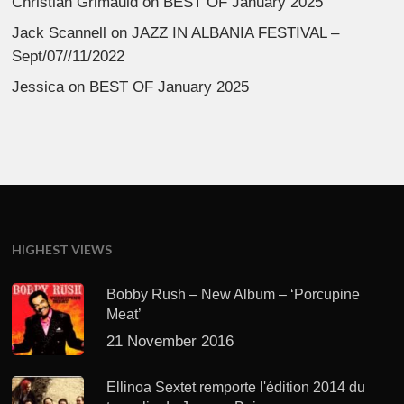
Christian Grimauld
on
BEST OF January 2025
Jack Scannell
on
JAZZ IN ALBANIA FESTIVAL –
Sept/07//11/2022
Jessica
on
BEST OF January 2025
HIGHEST VIEWS
Bobby Rush – New Album – ‘Porcupine
Meat’
21 November 2016
Ellinoa Sextet remporte l'édition 2014 du