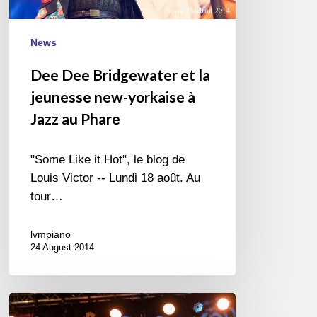
yorkaise
à
Jazz
News
au
Dee Dee Bridgewater et la
Phare
jeunesse new-yorkaise à
Jazz au Phare
"Some Like it Hot", le blog de
Louis Victor -- Lundi 18 août. Au
tour…
lvmpiano
24 August 2014
Paillettes