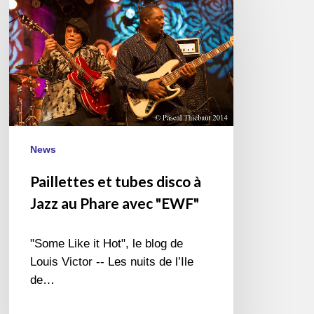
et
tubes
disco
à
Jazz
au
Phare
avec
"EWF"
News
Paillettes et tubes disco à
Jazz au Phare avec "EWF"
"Some Like it Hot", le blog de
Louis Victor -- Les nuits de l’Ile
de…