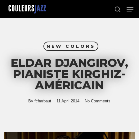
Skip
Men
to
search
Close
main
Menu
content
NEW COLORS
ELDAR DJANGIROV,
PIANISTE KIRGHIZ-
AMÉRICAIN
By
fcharbaut
11 April 2014
No Comments