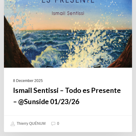
Todo
es
Presente
–
@Sunside
01/23/26
8 December 2025
Ismail Sentissi – Todo es Presente
– @Sunside 01/23/26
Thierry QUÉNUM
0