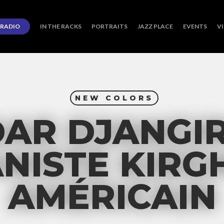
RADIO
IN THE RACKS
PORTRAITS
JAZZ PLACE
EVENTS
V
NEW COLORS
DAR DJANGIR
ANISTE KIRGH
AMÉRICAIN