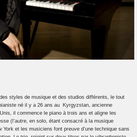
s styles de musique et des studios différents, le tout
 pianiste né il y a 26 ans au Kyrgyzstan, ancienne
 Unis, il commence le piano à trois ans et aligne les
esse (l’autre, en solo, étant consacré à la musique
ew York et les musiciens font preuve d’une technique sans
tion. Le trio, rejoint sur deux titres par le vibraphoniste