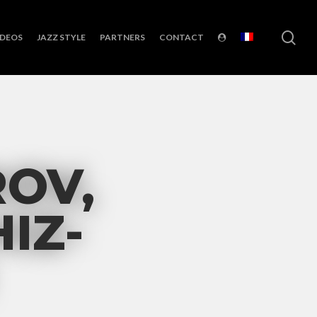
sea
IDEOS
JAZZ STYLE
PARTNERS
CONTACT
OV,
IZ-