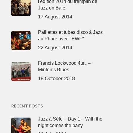
l'édition 2014 du tremplin de
Jazz en Baie
17 August 2014
Paillettes et tubes disco à Jazz
au Phare avec "EWF"
22 August 2014
Francis Lockwood 4tet. –
Minton’s Blues
18 October 2018
RECENT POSTS
Jazz à Sète – Day 1 – With the
night comes the party