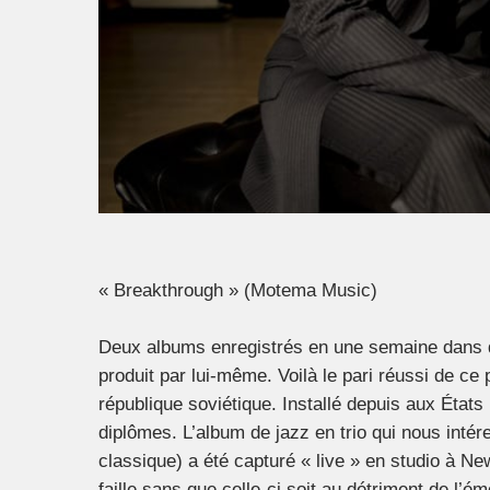
« Breakthrough » (Motema Music)
Deux albums enregistrés en une semaine dans de
produit par lui-même. Voilà le pari réussi de ce
république soviétique. Installé depuis aux États
diplômes. L’album de jazz en trio qui nous intér
classique) a été capturé « live » en studio à N
faille sans que celle-ci soit au détriment de l’émo