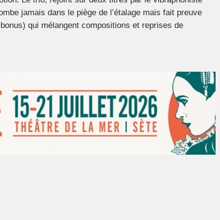
ombe jamais dans le piège de l’étalage mais fait preuve
 bonus) qui mélangent compositions et reprises de