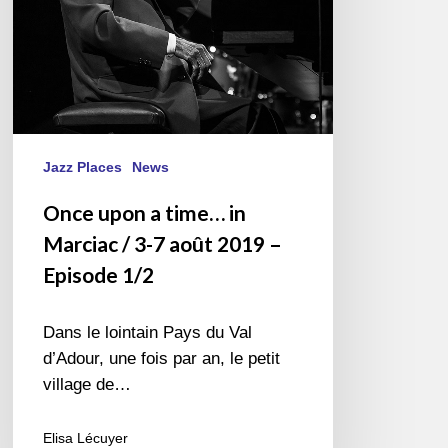
3-
7
août
2019
–
Episode
1/2
Jazz Places
News
Once upon a time… in
Marciac / 3-7 août 2019 –
Episode 1/2
Dans le lointain Pays du Val
d’Adour, une fois par an, le petit
village de…
Elisa Lécuyer