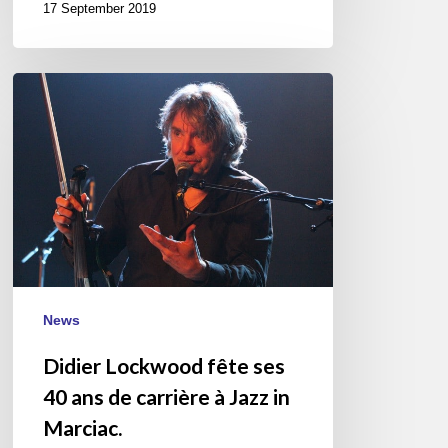
17 September 2019
Didier
Lockwood
fête
ses
40
ans
de
carrière
à
Jazz
News
in
Didier Lockwood fête ses
Marciac.
40 ans de carrière à Jazz in
Marciac.