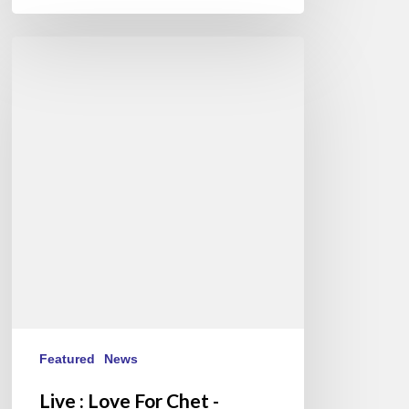
Live
:
Love
For
Chet
-
Stéphane
Belmondo
au
New
Morning
Featured
News
Live : Love For Chet -