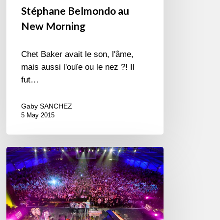
Stéphane Belmondo au
New Morning
Chet Baker avait le son, l'âme,
mais aussi l'ouïe ou le nez ?! Il
fut…
Gaby SANCHEZ
5 May 2015
"Mon
Marciac"
par
Gérard
Jouany