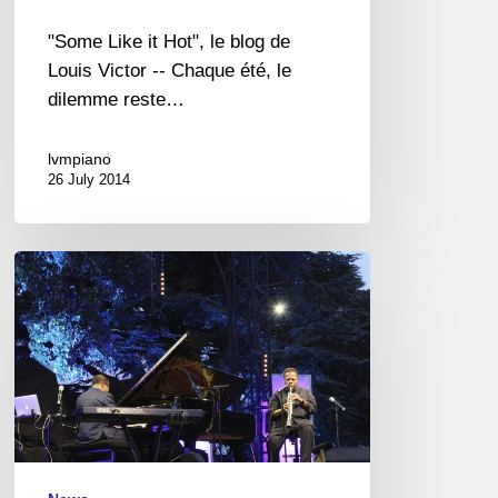
"Some Like it Hot", le blog de
Louis Victor -- Chaque été, le
dilemme reste…
lvmpiano
26 July 2014
A
Marseille,
une
soirée
de
duos
au
sommet.