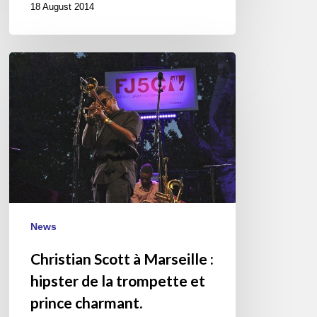
18 August 2014
Christian
Scott
à
Marseille
:
hipster
de
la
trompette
et
News
prince
Christian Scott à Marseille :
charmant.
hipster de la trompette et
prince charmant.