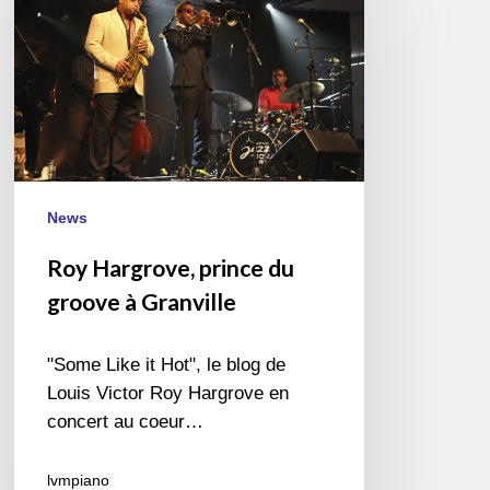
prince
du
groove
à
Granville
News
Roy Hargrove, prince du
groove à Granville
"Some Like it Hot", le blog de
Louis Victor Roy Hargrove en
concert au coeur…
lvmpiano