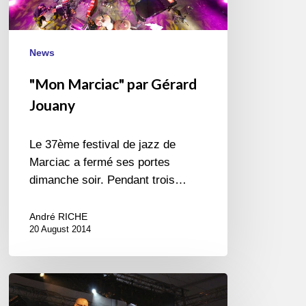
News
"Mon Marciac" par Gérard
Jouany
Le 37ème festival de jazz de
Marciac a fermé ses portes
dimanche soir. Pendant trois…
André RICHE
20 August 2014
Roy
Hargrove,