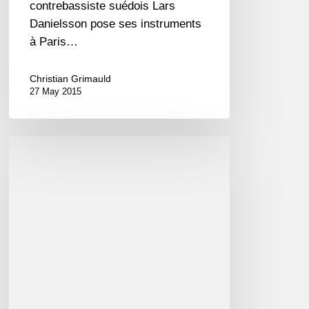
contrebassiste suédois Lars
Danielsson pose ses instruments
à Paris…
Christian Grimauld
27 May 2015
Romain
Collin
«
Press
Enter
»
(ACT)