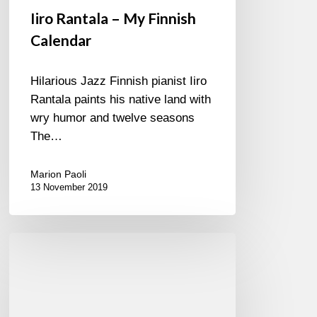
Iiro Rantala – My Finnish
Calendar
Hilarious Jazz Finnish pianist Iiro
Rantala paints his native land with
wry humor and twelve seasons
The…
Marion Paoli
13 November 2019
Lars
Danielsson
Group
at
Festival