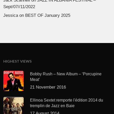
Jack Scannell
on
JAZZ IN ALBANIA FESTIVAL –
Sept/07//11/2022
Jessica
on
BEST OF January 2025
HIGHEST VIEWS
Bobby Rush – New Album – ‘Porcupine
Meat’
21 November 2016
Ellinoa Sextet remporte l'édition 2014 du
tremplin de Jazz en Baie
17 August 2014