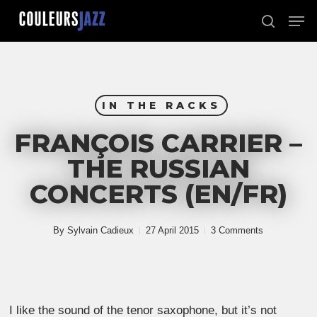
Skip
Men
to
search
Close
main
Menu
content
IN THE RACKS
FRANÇOIS CARRIER –
THE RUSSIAN
CONCERTS (EN/FR)
By
Sylvain Cadieux
27 April 2015
3 Comments
I like the sound of the tenor saxophone, but it’s not