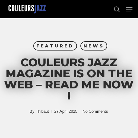
Skip
Men
to
search
Close
main
Menu
content
FEATURED
NEWS
COULEURS JAZZ
MAGAZINE IS ON THE
WEB – READ ME NOW
!
By
Thibaut
27 April 2015
No Comments