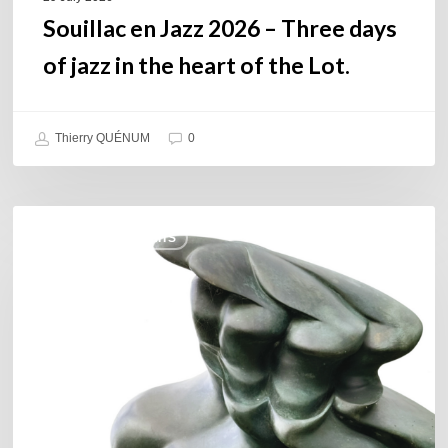
the
Souillac en Jazz 2026 – Three days
Lot.
of jazz in the heart of the Lot.
Thierry QUÉNUM
0
Daniel
COULEURS JAZZ HITS
Garcia
–
The
Hero’s
Journey