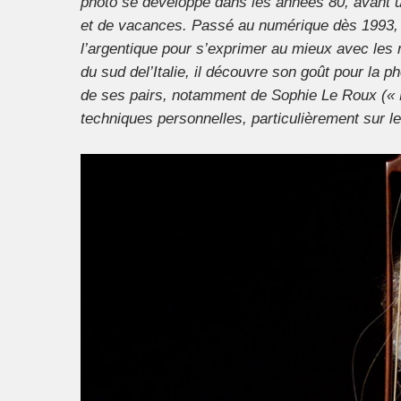
photo se développe dans les années 80, avant u
et de vacances. Passé au numérique dès 1993, il 
l’argentique pour s’exprimer au mieux avec les 
du sud del’Italie, il découvre son goût pour la p
de ses pairs, notamment de Sophie Le Roux (« 
techniques personnelles, particulièrement sur l