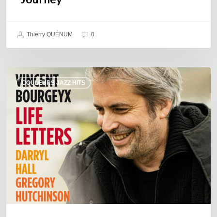
Thierry QUÉNUM
0
Vincent
COULEURS JAZZ HITS
Bourgeyx :
Life
Letters