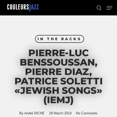
Skip
Men
to
search
Close
main
Menu
content
IN THE RACKS
PIERRE-LUC
BENSSOUSSAN,
PIERRE DIAZ,
PATRICE SOLETTI
«JEWISH SONGS»
(IEMJ)
By
André RICHE
28 March 2014
No Comments