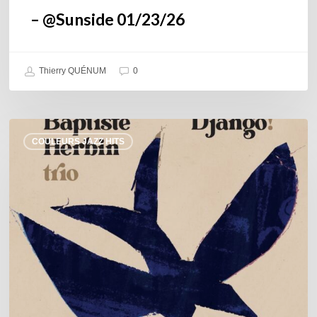
– @Sunside 01/23/26
Thierry QUÉNUM
0
Baptiste
COULEURS JAZZ HITS
Herbin
Trio
–
Django!