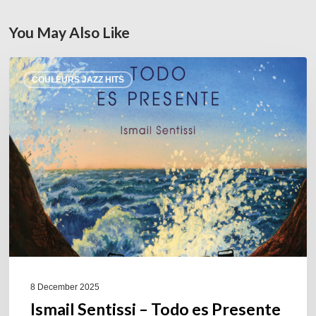
You May Also Like
Ismail
COULEURS JAZZ HITS
Sentissi –
Todo
es
Presente
–
@Sunside
01/23/26
8 December 2025
Ismail Sentissi – Todo es Presente