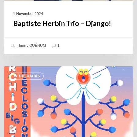
1 November 2024
Baptiste Herbin Trio – Django!
Thierry QUÉNUM
1
Orchid
IN THE RACKS
Big
Band
–
Éclosion