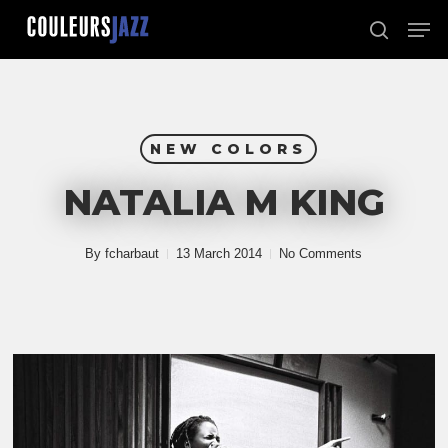
Skip
Men
to
search
Close
main
Menu
content
NEW COLORS
NATALIA M KING
By
fcharbaut
13 March 2014
No Comments