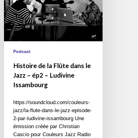
–
ép2
–
Ludivine
Issambourg
Podcast
Histoire de la Flûte dans le
Jazz – ép2 – Ludivine
Issambourg
https://soundcloud.com/couleurs-
jazz/la-flute-dans-le-jazz-episode-
2-par-ludivine-issambourg Une
émission créée par Christian
Cascio pour Couleurs Jazz Radio