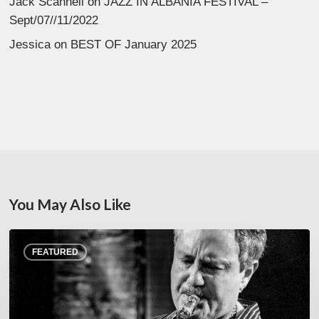
Jack Scannell
on
JAZZ IN ALBANIA FESTIVAL –
Sept/07//11/2022
Jessica
on
BEST OF January 2025
You May Also Like
Rick
FEATURED
Margitza,
saxophoniste
–
The