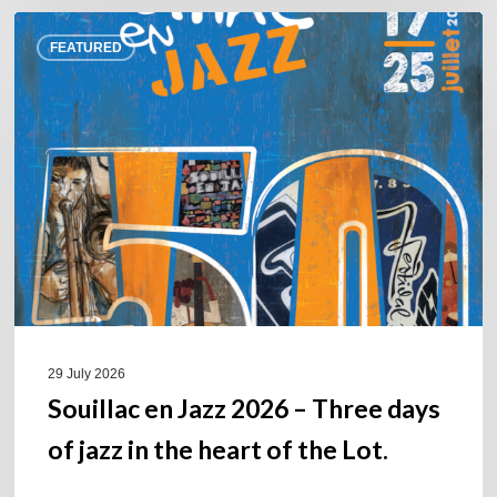
Souillac
FEATURED
en
Jazz
2026
–
Three
days
of
jazz
in
the
heart
of
29 July 2026
the
Souillac en Jazz 2026 – Three days
Lot.
of jazz in the heart of the Lot.