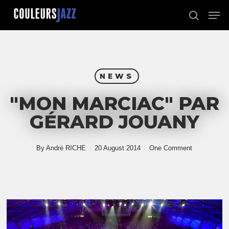
Skip
Men
to
search
Close
main
Menu
content
NEWS
"MON MARCIAC" PAR
GÉRARD JOUANY
By
André RICHE
20 August 2014
One Comment