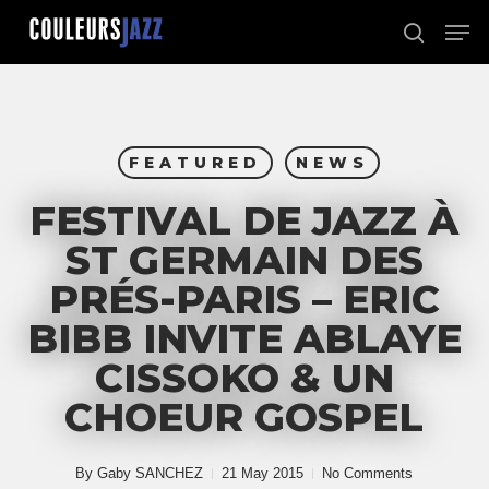
Skip
Men
to
search
Close
main
Menu
content
FEATURED
NEWS
FESTIVAL DE JAZZ À
ST GERMAIN DES
PRÉS-PARIS – ERIC
BIBB INVITE ABLAYE
CISSOKO & UN
CHOEUR GOSPEL
By
Gaby SANCHEZ
21 May 2015
No Comments