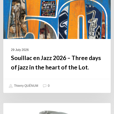
Three
days
of
jazz
in
the
heart
of
29 July 2026
the
Souillac en Jazz 2026 – Three days
Lot.
of jazz in the heart of the Lot.
Thierry QUÉNUM
0
Daniel
COULEURS JAZZ HITS
Garcia