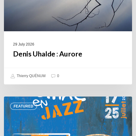
29 July 2026
Denis Uhalde : Aurore
Thierry QUÉNUM
0
Souillac
FEATURED
en
Jazz
2026
–