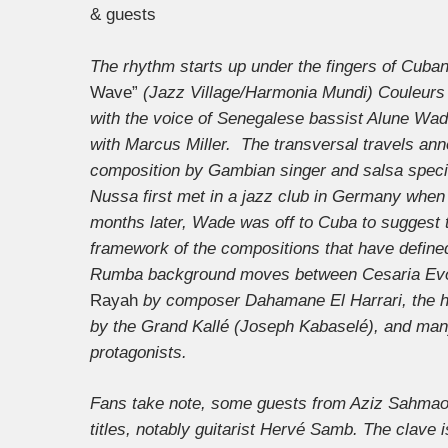
& guests
The rhythm starts up under the fingers of Cuba
Wave”
(Jazz Village/Harmonia Mundi) Couleurs J
with the voice of Senegalese bassist Alune Wade
with Marcus Miller. The transversal travels ann
composition by Gambian singer and salsa speci
Nussa first met in a jazz club in Germany when 
months later, Wade was off to Cuba to suggest 
framework of the compositions that have define
Rumba background moves between Cesaria Evo
Rayah
by composer Dahamane El Harrari, the h
by the Grand Kallé (Joseph Kabaselé), and man
protagonists.
Fans take note, some guests from Aziz Sahmaoui
titles, notably guitarist Hervé Samb. The clave 