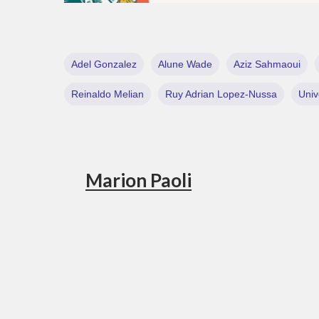
Adel Gonzalez
Alune Wade
Aziz Sahmaoui
Reinaldo Melian
Ruy Adrian Lopez-Nussa
Univ
Marion Paoli