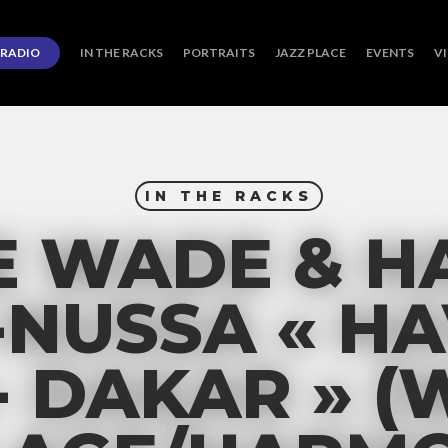
RADIO
IN THE RACKS
PORTRAITS
JAZZ PLACE
EVENTS
V
IN THE RACKS
E WADE & H
-NUSSA « HA
- DAKAR » 