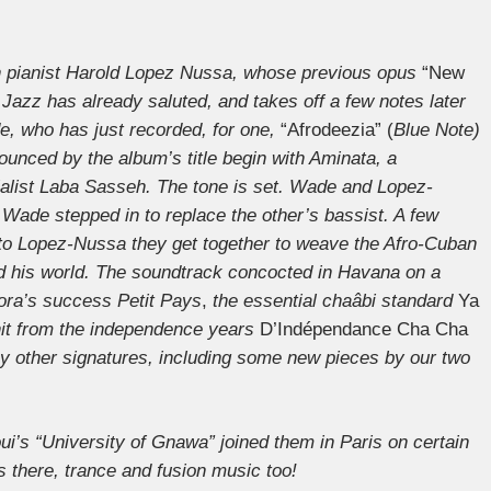
n pianist Harold Lopez Nussa, whose previous opus
“New
azz has already saluted, and takes off a few notes later
, who has just recorded, for one,
“Afrodeezia” (
Blue Note)
ounced by the album’s title begin with Aminata, a
alist Laba Sasseh. The tone is set. Wade and Lopez-
Wade stepped in to replace the other’s bassist. A few
to Lopez-Nussa they get together to weave the Afro-Cuban
d his world. The soundtrack concocted in Havana on a
ra’s success
Petit Pays
,
the essential chaâbi standard
Ya
it from the independence years
D’Indépendance Cha Cha
y other signatures, including some new pieces by our two
’s “University of Gnawa” joined them in Paris on certain
is there, trance and fusion music too!