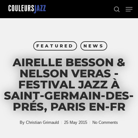
Skip
Men
to
search
Close
main
Menu
content
FEATURED
NEWS
AIRELLE BESSON &
NELSON VERAS -
FESTIVAL JAZZ À
SAINT-GERMAIN-DES-
PRÉS, PARIS EN-FR
By
Christian Grimauld
25 May 2015
No Comments