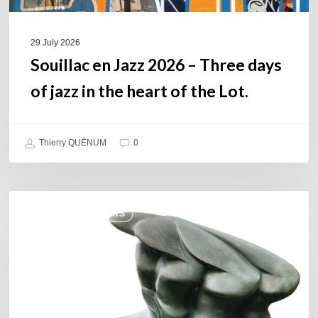
the
heart
of
29 July 2026
the
Souillac en Jazz 2026 – Three days
Lot.
of jazz in the heart of the Lot.
Thierry QUÉNUM
0
Daniel
COULEURS JAZZ HITS
Garcia
–
The
Hero’s
Journey