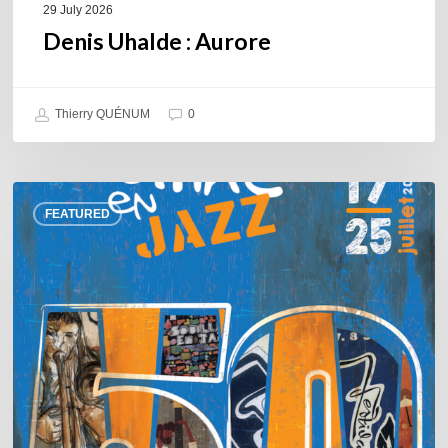
29 July 2026
Denis Uhalde : Aurore
Thierry QUÉNUM
0
Souillac
FEATURED
en
Jazz
2026
–
Three
days
of
jazz
in