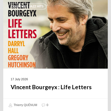
Vincent
COULEURS JAZZ HITS
Bourgeyx :
Life
Letters
17 July 2026
Vincent Bourgeyx : Life Letters
Thierry QUÉNUM
0