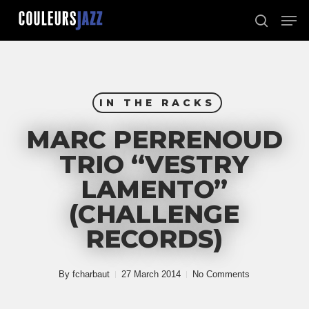
Skip
Men
to
search
Close
main
Menu
content
IN THE RACKS
MARC PERRENOUD
TRIO “VESTRY
LAMENTO”
(CHALLENGE
RECORDS)
By
fcharbaut
27 March 2014
No Comments